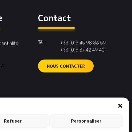
e
Contact
Tél. :
+33 (0)6 45 98 86 59
dentialité
+33 (0)6 37 42 49 40
ies
NOUS CONTACTER
Refuser
Personnaliser