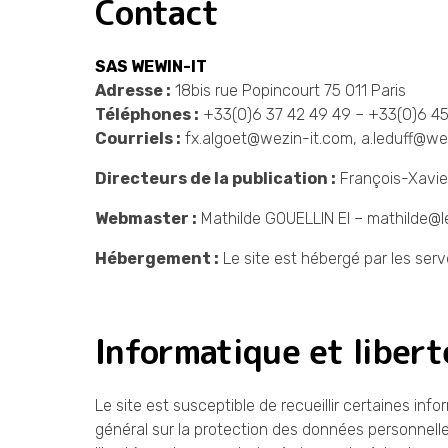
Contact
SAS WEWIN-IT
Adresse :
18bis rue Popincourt 75 011 Paris
Téléphones :
+33(0)6 37 42 49 49 – +33(0)6 4
Courriels :
fx.algoet@wezin-it.com, a.leduff@we
Directeurs de la publication :
François-Xavie
Webmaster :
Mathilde GOUELLIN EI – mathilde@
Hébergement :
Le site est hébergé par les ser
Informatique et libert
Le site est susceptible de recueillir certaines 
général sur la protection des données personnelles 